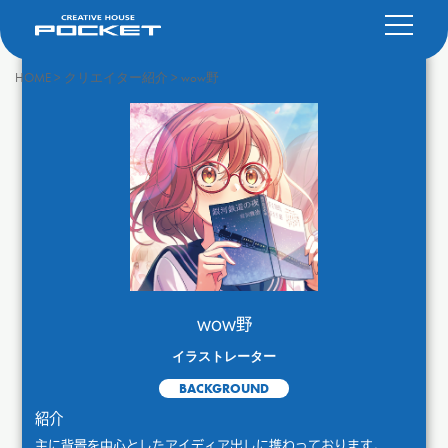
HOME
>
クリエイター紹介
>
wow野
wow野
イラストレーター
BACKGROUND
紹介
主に背景を中心としたアイディア出しに携わっております。