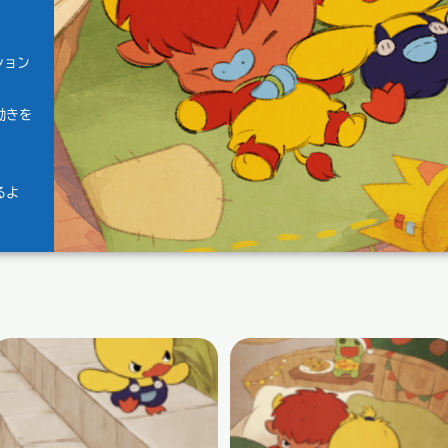
ション
動きを
るよ